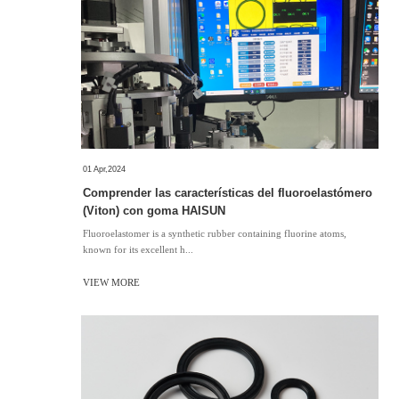
01 Apr,2024
Comprender las características del fluoroelastómero
(Viton) con goma HAISUN
Fluoroelastomer is a synthetic rubber containing fluorine atoms,
known for its excellent h...
VIEW MORE