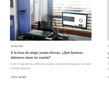
26 Mar,2024
2
A la hora de elegir juntas tóricas, ¿Qué factores
debemos tener en cuenta?
Each O-ring serves a different purpose, so when selecting one, we need
D
to think about its ...
p
VIEW MORE