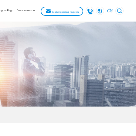
CN
ogs en Blogs
Contacto contacto
heather@sealing-ring.com
inglés
ruso
stándar
 la empresa
francés
español
do
écnicos
alemán
limpia
 exposición
Japonés japonés