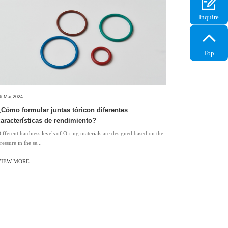
ring.com
Inquire
Top
6 Mar,2024
¿Cómo formular juntas tóricon diferentes
características de rendimiento?
ifferent hardness levels of O-ring materials are designed based on the
ressure in the se...
VIEW MORE