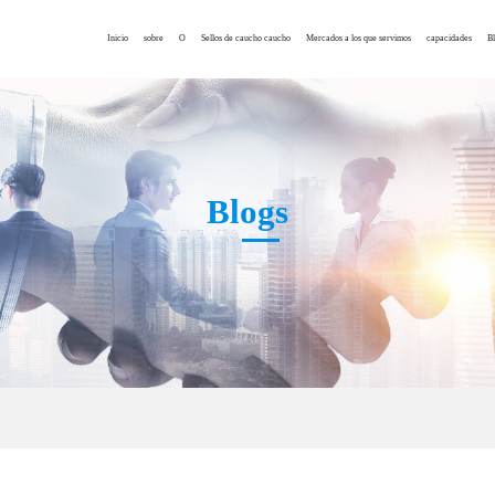
Inicio
sobre
O
Sellos de caucho caucho
Mercados a los que servimos
capacidades
Bl
Perfil de la empresa
NBR o-ring
Fabricación en
Los teléfonos inteligentes
Servicio de piezas e
Noticias de
Certificado de patente
HNBR o-ring
Anillo de caucho
Relojes relojes
Servicio personaliza
Artículos t
Visita a la fábrica
VMQ o-ring
Fabricación fabricación
Piezas de automóviles
Fabricación en sala 
Exposición
Blogs
Declaración de privacidad
Anillo o-ring FKM
Fabricación a partir de caucho
Sistema de seguridad
Términos y condiciones
EPDM o-ring
Piezas de caucho a medida
aeroespacial
Anillo o
Kits de anillo tóri
Equipos de comunicación
CR o-ring
Sello de aceite
Dispositivo médico
Sello hidráulico
Maquinaria alimentaria
Sello neumneum
Accesorios electrónicos