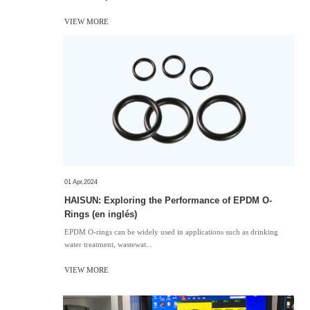
VIEW MORE
01 Apr,2024
HAISUN: Exploring the Performance of EPDM O-
Rings (en inglés)
EPDM O-rings can be widely used in applications such as drinking
water treatment, wastewat...
VIEW MORE