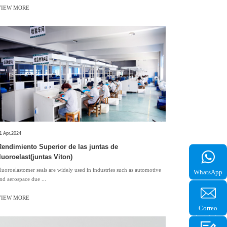
VIEW MORE
1 Apr,2024
Rendimiento Superior de las juntas de
fluoroelast(juntas Viton)
Fluoroelastomer seals are widely used in industries such as automotive
WhatsApp
nd aerospace due ...
+861516
VIEW MORE
Correo
electrónico
heather@