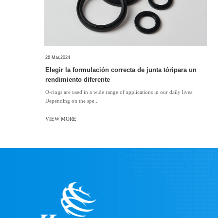
26 Mar,2024
Elegir la formulación correcta de junta tóripara un
rendimiento diferente
​O-rings are used in a wide range of applications in our daily lives.
Depending on the spe...
VIEW MORE