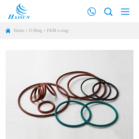
Home
>
O Ring
>
FKM o-ring