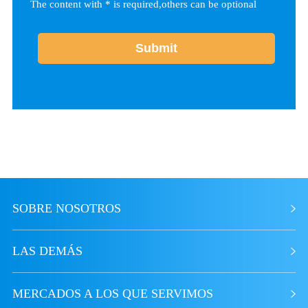
The content with * is required,others can be optional
SOBRE NOSOTROS
LAS DEMÁS
MERCADOS A LOS QUE SERVIMOS