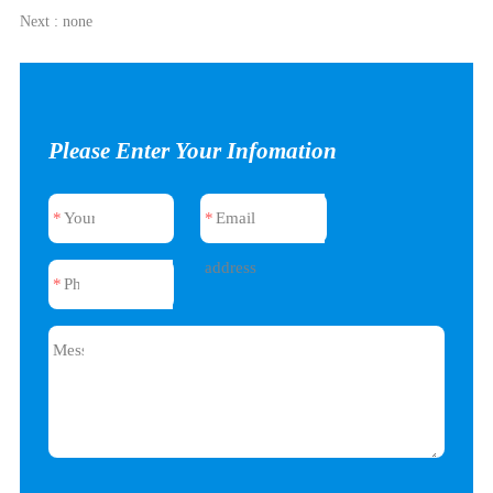
Next : none
Please Enter Your Infomation
*
Your
*
Email
name
address
*
Phone
Message