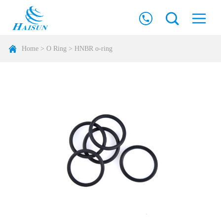
Home
>
O Ring
>
HNBR o-ring