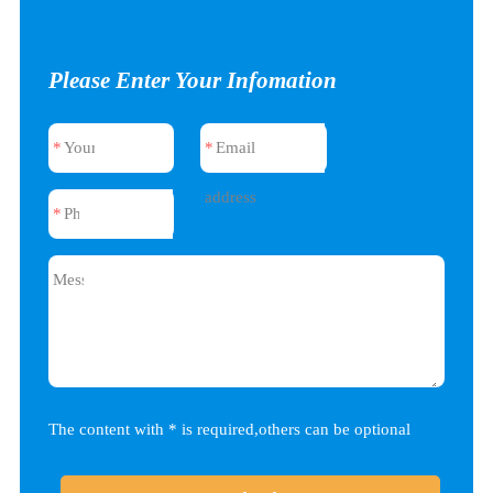
Please Enter Your Infomation
*
Your
*
Email
name
address
*
Phone
Message
The content with * is required,others can be optional