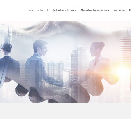
Inicio
sobre
O
Sellos de caucho caucho
Mercados a los que servimos
capacidades
Bl
Perfil de la empresa
NBR o-ring
Fabricación en
Los teléfonos inteligentes
Servicio de piezas e
Noticias de
Certificado de patente
HNBR o-ring
Anillo de caucho
Relojes relojes
Servicio personaliza
Artículos t
Visita a la fábrica
VMQ o-ring
Fabricación fabricación
Piezas de automóviles
Fabricación en sala 
Exposición
Declaración de privacidad
Anillo o-ring FKM
Fabricación a partir de caucho
Sistema de seguridad
Términos y condiciones
EPDM o-ring
Piezas de caucho a medida
aeroespacial
Anillo o
Kits de anillo tóri
Equipos de comunicación
CR o-ring
Sello de aceite
Dispositivo médico
Sello hidráulico
Maquinaria alimentaria
Sello neumneum
Accesorios electrónicos