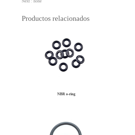
Next : none
Productos relacionados
NBR o-ring