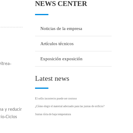
NEWS CENTER
Noticias de la empresa
Artículos técnicos
Exposición exposición
-
vítrea
Latest news
El sello incorrecto puede ser costoso
¿Cómo elegir el material adecuado para las juntas de orificio?
rea y reducir
Juntas tória de baja temperatura
-
río
Ciclos