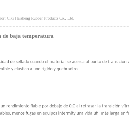
or: Cixi Haisheng Rubber Products Co., Ltd.
ia de baja temperatura
dad de sellado cuando el material se acerca al punto de transición 
ible y elástico a uno rígido y quebradizo.
i
 un rendimiento fiable por debajo de 0
C al retrasar la transición vít
ables, menos fugas en equipos intermity una vida útil más larga en f