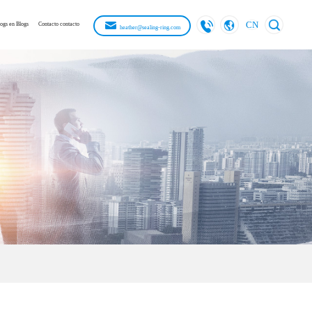
CN
ogs en Blogs
Contacto contacto
heather@sealing-ring.com
inglés
ruso
stándar
 la empresa
francés
español
do
écnicos
alemán
limpia
 exposición
Japonés japonés