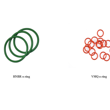
HNBR o-ring
VMQ o-ring