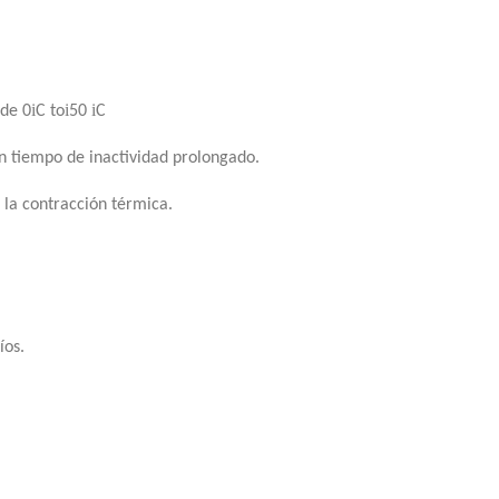
i
i
i
 de 0
C to
50
C
on tiempo de inactividad prolongado.
 la contracción térmica.
íos.